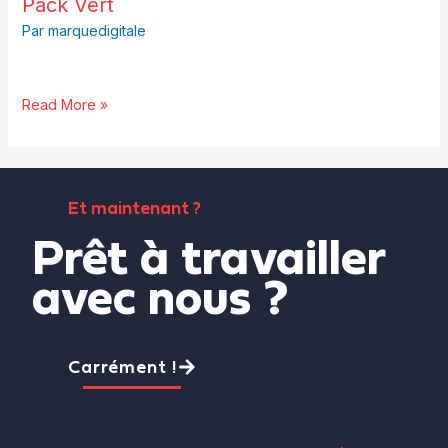
Pack
Pack Vert
Vert
Par
marquedigitale
Read More »
Et maintenant ?
Prêt à travailler
avec nous ?
Carrément !