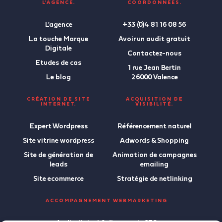
L'AGENCE.
COORDONNÉES.
L'agence
+33 (0)4 81 16 08 56
La touche Marque
Avoir un audit gratuit
Digitale
Contactez-nous
Etudes de cas
1 rue Jean Bertin
Le blog
26000 Valence
CRÉATION DE SITE
ACQUISITION DE
INTERNET.
VISIBILITÉ.
Expert Wordpress
Référencement naturel
Site vitrine wordpress
Adwords & Shopping
Site de génération de
Animation de campagnes
leads
emailing
Site ecommerce
Stratégie de netlinking
ACCOMPAGNEMENT WEBMARKETING