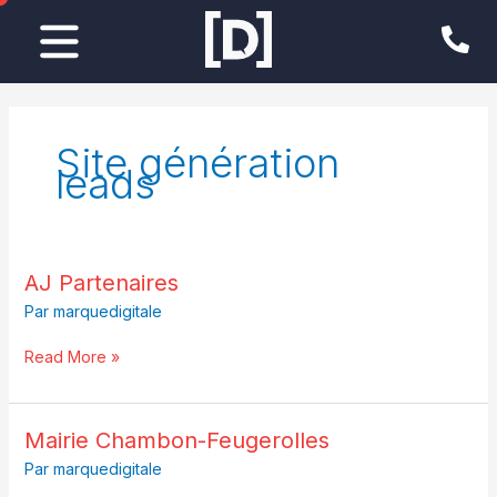
Aller
au
contenu
Site génération
leads
AJ
AJ Partenaires
Partenaires
Par
marquedigitale
Read More »
Mairie
Mairie Chambon-Feugerolles
Chambon-
Par
marquedigitale
Feugerolles