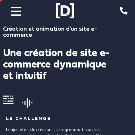
Aller
au
contenu
Création et animation d’un site e-
commerce
Une création de site e-
commerce dynamique
et intuitif
LE CHALLENGE
L’enjeu était de créer un site regroupant tous les