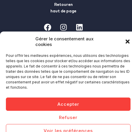
Retour en
haut de page
F
I
L
a
n
i
c
s
n
Gérer le consentement aux
Politique de confidentialité
e
t
Mentions légales
k
cookies
b
a
e
Pour offrir les meilleures expériences, nous utilisons des technologies
o
g
d
telles que les cookies pour stocker et/ou accéder aux informations des
o
r
i
appareils. Le fait de consentir à ces technologies nous permettra de
traiter des données telles que le comportement de navigation ou les ID
k
a
n
uniques sur ce site. Le fait de ne pas consentir ou de retirer son
m
consentement peut avoir un effet négatif sur certaines caractéristiques
et fonctions.
Accepter
Refuser
Voir les préférences