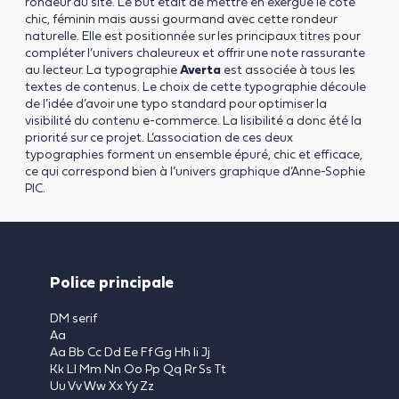
rondeur au site. Le but était de mettre en exergue le côté
chic, féminin mais aussi gourmand avec cette rondeur
naturelle. Elle est positionnée sur les principaux titres pour
compléter l’univers chaleureux et offrir une note rassurante
au lecteur. La typographie
Averta
est associée à tous les
textes de contenus. Le choix de cette typographie découle
de l’idée d’avoir une typo standard pour optimiser la
visibilité du contenu e-commerce. La lisibilité a donc été la
priorité sur ce projet. L’association de ces deux
typographies forment un ensemble épuré, chic et efficace,
ce qui correspond bien à l’univers graphique d’Anne-Sophie
PIC.
Police principale
DM serif
Aa
Aa Bb Cc Dd Ee Ff Gg Hh Ii Jj
Kk Ll Mm Nn Oo Pp Qq Rr Ss Tt
Uu Vv Ww Xx Yy Zz