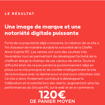
b
e
a
o
d
g
LE RÉSULTAT.
o
i
r
Une image de marque et une
k
n
a
notoriété digitale puissante
m
Forte de sa popularité déjà croissante, la création de ce site a
fini d’asseoir de manière durable la notoriété de la Cheffe
Anne-Sophie PIC. Les ventes ont suivi des courbes très
favorables tout en permettant de développer l’activité de la
cheffe et élargir le champs de ses canaux de vente. Toute la
difficulté était de ne pas perdre le positionnement déjà en
place sur le site principal et de corréler intelligemment le site
de la boutique avec ce dernier pour un parcours utilisateur clair.
Ce site a donc finalement contribué à développer la
fidélisation et la satisfaction des clients, augmentant ainsi les
performances du Groupe PIC sur le web et en e-commerce.
120€
DE PANIER MOYEN