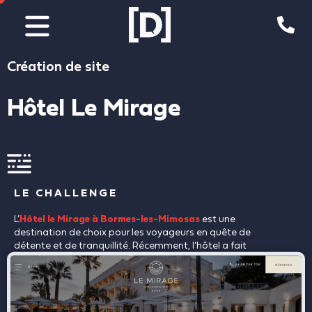
Aller
au
contenu
Création de site
Hôtel Le Mirage
LE CHALLENGE
L’
Hôtel le Mirage à Bormes-les-Mimosas
est une
destination de choix pour les voyageurs en quête de
détente et de tranquillité. Récemment, l’hôtel a fait
appel à l’agence Marque Digitale pour retravailler son
identité visuelle et son site internet afin de mieux
refléter la qualité de ses services.