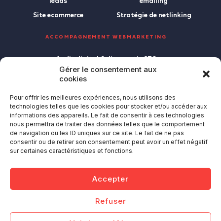
leads
emailing
Site ecommerce
Stratégie de netlinking
ACCOMPAGNEMENT WEBMARKETING
Audit digital & diagnostic SEO
Gérer le consentement aux
Stratégie digitale
cookies
Marketing à temps partagé
Pour offrir les meilleures expériences, nous utilisons des
Formations
technologies telles que les cookies pour stocker et/ou accéder aux
informations des appareils. Le fait de consentir à ces technologies
nous permettra de traiter des données telles que le comportement
Ⓒ 2026 - Tous droits réservés
de navigation ou les ID uniques sur ce site. Le fait de ne pas
consentir ou de retirer son consentement peut avoir un effet négatif
sur certaines caractéristiques et fonctions.
Retour en
Accepter
haut de page
F
I
L
Refuser
a
n
i