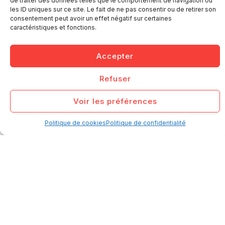
de traiter des données telles que le comportement de navigation ou
les ID uniques sur ce site. Le fait de ne pas consentir ou de retirer son
Cette relation de confiance permet aujourd’hui de travailler dans
consentement peut avoir un effet négatif sur certaines
caractéristiques et fonctions.
une logique de partenariat durable, où l’agence s’inscrit
pleinement dans les objectifs de développement du groupe et
Accepter
accompagne activement l’évolution de ses dispositifs digitaux.
Refuser
Voir les préférences
Politique de cookies
Politique de confidentialité