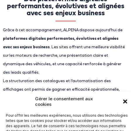
performantes, évolutives et alignées
avec ses enjeux business
Grâce à cet accompagnement, ALPENA dispose aujourd’hui de
plateformes digitales performantes, évolutives et alignées
avec ses enjeux business
. Les sites offrent une meilleure visibilité
sur les moteurs de recherche, une présentation claire et
dynamique des véhicules, et une capacité renforcée à générer
des leads qualifiés.
La structuration des catalogues et l’automatisation des
affichages ont permis de gagner en efficacité opérationnelle,
tout en améliorant l’expérience des utilisateurs.
Gérer le consentement aux
cookies
Les équipes ALPENA apprécient particulièrement la
réactivité, la
disponibilité et l’engagement
de nos équipes, ainsi que notre
Pour offrir les meilleures expériences, nous utilisons des technologies
telles que les cookies pour stocker et/ou accéder aux informations
capacité à comprendre les contraintes et objectifs du secteur.
des appareils. Le fait de consentir à ces technologies nous permettra